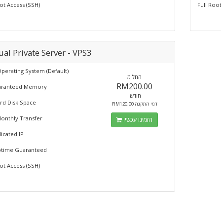
ot Access (SSH)
Full Roo
ual Private Server - VPS3
Operating System (Default)
החל מ
RM200.00
aranteed Memory
חודשי
rd Disk Space
RM120.00 דמי התקנה
onthly Transfer
הזמינו עכשיו
icated IP
time Guaranteed
ot Access (SSH)