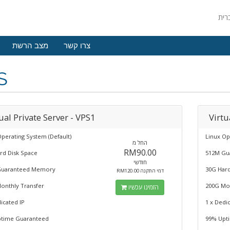
צרו קשר
מצב הרשת
S
ual Private Server - VPS1
Virtu
Operating System (Default)
Linux Op
החל מ
RM90.00
rd Disk Space
512M Gu
חודשי
Guaranteed Memory
30G Hard
RM120.00 דמי התקנה
onthly Transfer
200G Mon
הזמינו עכשיו
icated IP
1 x Dedi
time Guaranteed
99% Upt