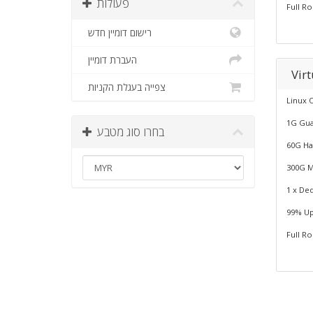
פעולות
Full Ro
רישום דומיין חדש
העברת דומיין
Virt
צפייה בעגלת הקניות
Linux 
1G Gu
בחרו סוג מטבע
60G Ha
300G M
1 x Ded
99% Up
Full Ro