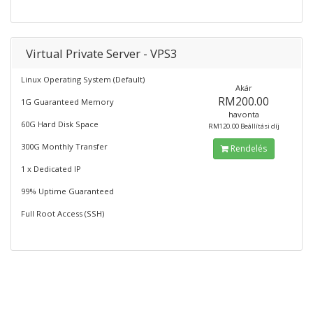
Virtual Private Server - VPS3
Linux Operating System (Default)
Akár
RM200.00
1G Guaranteed Memory
havonta
60G Hard Disk Space
RM120.00 Beállítási díj
300G Monthly Transfer
Rendelés
1 x Dedicated IP
99% Uptime Guaranteed
Full Root Access (SSH)