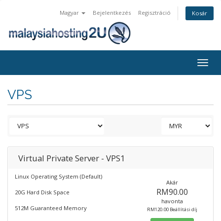
Magyar
Bejelentkezés
Regisztráció
Kosár
Togg
navig
VPS
Virtual Private Server - VPS1
Linux Operating System (Default)
Akár
RM90.00
20G Hard Disk Space
havonta
512M Guaranteed Memory
RM120.00 Beállítási díj